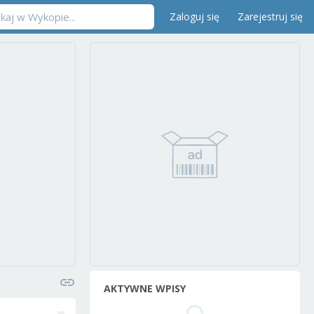
Zaloguj się
Zarejestruj się
AKTYWNE WPISY