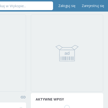
Zaloguj się
Zarejestruj się
AKTYWNE WPISY