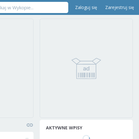
Zaloguj się
Zarejestruj się
AKTYWNE WPISY