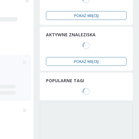
POKAŻ WIĘCEJ
AKTYWNE ZNALEZISKA
POKAŻ WIĘCEJ
POPULARNE TAGI