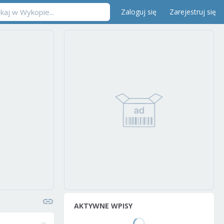
Zaloguj się
Zarejestruj się
AKTYWNE WPISY