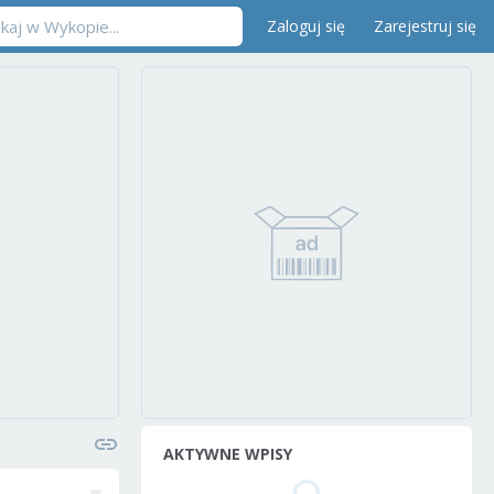
Zaloguj się
Zarejestruj się
AKTYWNE WPISY