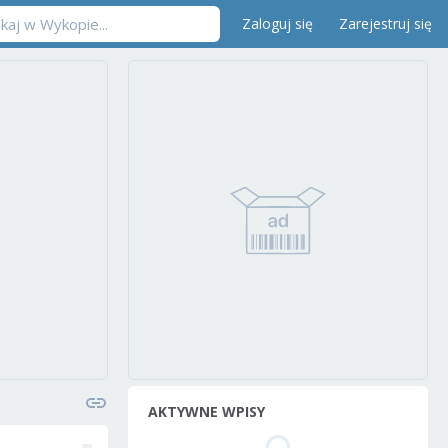
Zaloguj się
Zarejestruj się
AKTYWNE WPISY