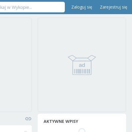
Zaloguj się
Zarejestruj się
AKTYWNE WPISY