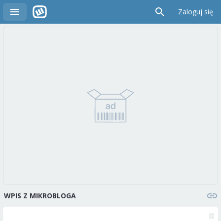
Zaloguj się
WPIS Z MIKROBLOGA