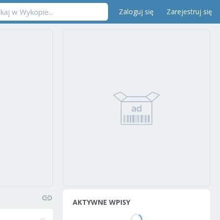
Zaloguj się
Zarejestruj się
AKTYWNE WPISY