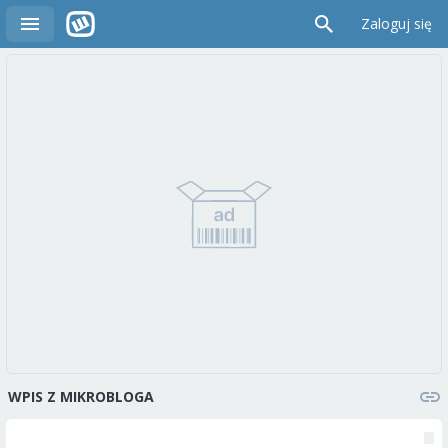
Zaloguj się
WPIS Z MIKROBLOGA