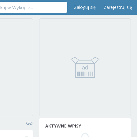
Zaloguj się
Zarejestruj się
AKTYWNE WPISY