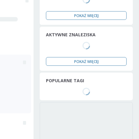
POKAŻ WIĘCEJ
AKTYWNE ZNALEZISKA
POKAŻ WIĘCEJ
POPULARNE TAGI