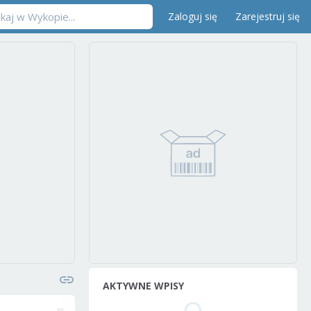
Zaloguj się
Zarejestruj się
AKTYWNE WPISY