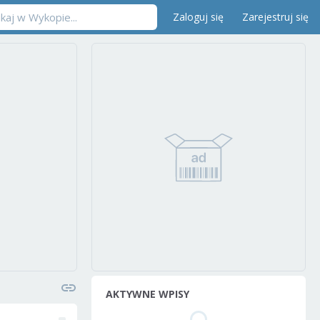
Zaloguj się
Zarejestruj się
AKTYWNE WPISY