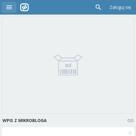
Zaloguj się
WPIS Z MIKROBLOGA