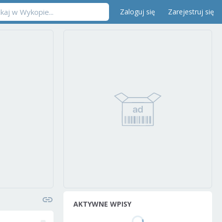
Zaloguj się
Zarejestruj się
AKTYWNE WPISY