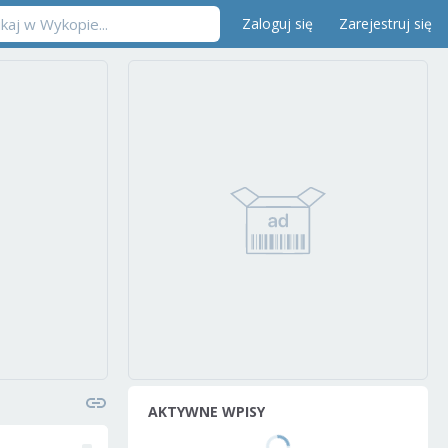
Zaloguj się
Zarejestruj się
AKTYWNE WPISY