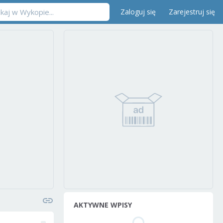
Zaloguj się
Zarejestruj się
AKTYWNE WPISY