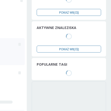
POKAŻ WIĘCEJ
AKTYWNE ZNALEZISKA
POKAŻ WIĘCEJ
POPULARNE TAGI