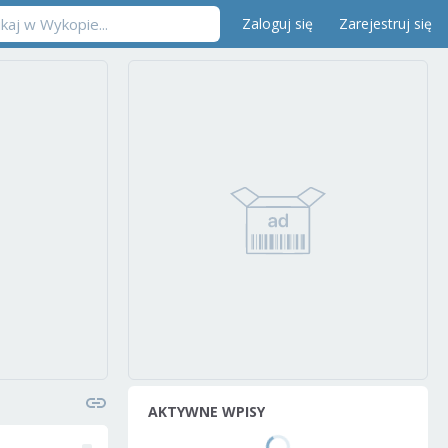
Zaloguj się
Zarejestruj się
AKTYWNE WPISY