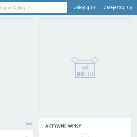
Zaloguj się
Zarejestruj się
AKTYWNE WPISY