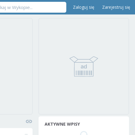
Zaloguj się
Zarejestruj się
AKTYWNE WPISY