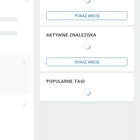
POKAŻ WIĘCEJ
AKTYWNE ZNALEZISKA
POKAŻ WIĘCEJ
POPULARNE TAGI