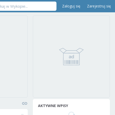
Zaloguj się
Zarejestruj się
AKTYWNE WPISY