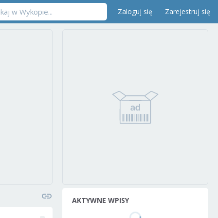
Zaloguj się
Zarejestruj się
AKTYWNE WPISY