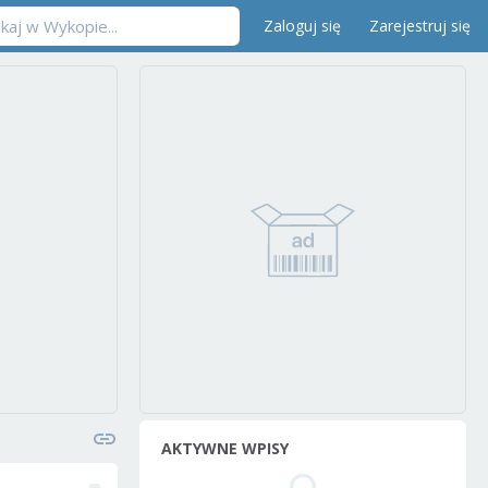
Zaloguj się
Zarejestruj się
AKTYWNE WPISY