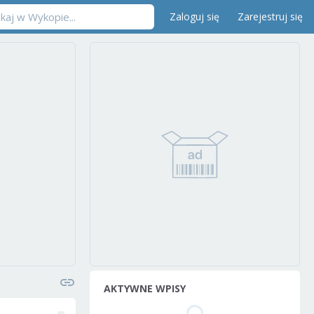
Zaloguj się
Zarejestruj się
AKTYWNE WPISY