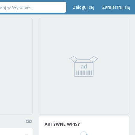
Zaloguj się
Zarejestruj się
AKTYWNE WPISY