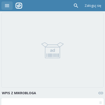
Zaloguj się
WPIS Z MIKROBLOGA