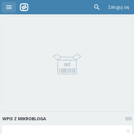
Zaloguj się
WPIS Z MIKROBLOGA