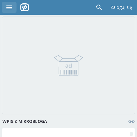
Zaloguj się
WPIS Z MIKROBLOGA