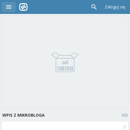
Zaloguj się
WPIS Z MIKROBLOGA