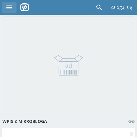
Zaloguj się
WPIS Z MIKROBLOGA