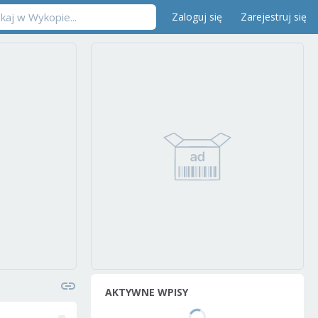
Zaloguj się
Zarejestruj się
AKTYWNE WPISY