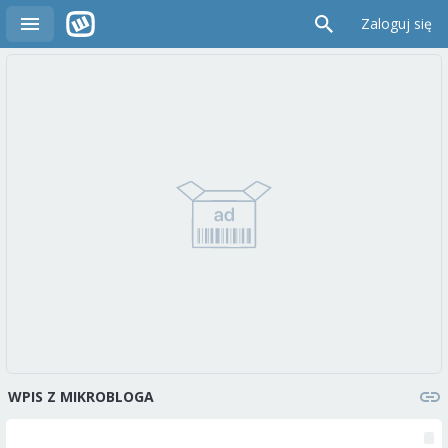
Zaloguj się
WPIS Z MIKROBLOGA