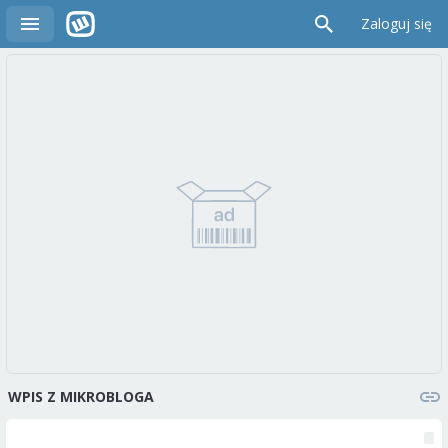
Zaloguj się
WPIS Z MIKROBLOGA