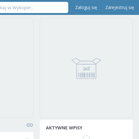
Zaloguj się
Zarejestruj się
AKTYWNE WPISY