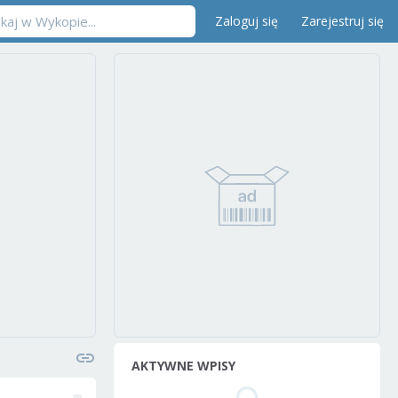
Zaloguj się
Zarejestruj się
AKTYWNE WPISY