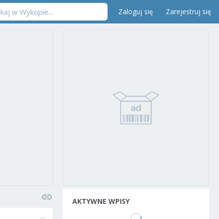
Zaloguj się
Zarejestruj się
AKTYWNE WPISY