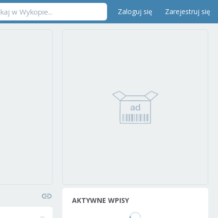
Zaloguj się
Zarejestruj się
AKTYWNE WPISY