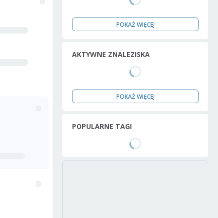
POKAŻ WIĘCEJ
AKTYWNE ZNALEZISKA
POKAŻ WIĘCEJ
POPULARNE TAGI