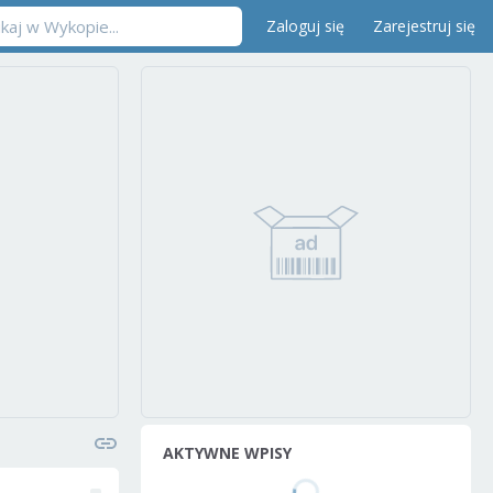
Zaloguj się
Zarejestruj się
AKTYWNE WPISY