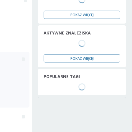
POKAŻ WIĘCEJ
AKTYWNE ZNALEZISKA
POKAŻ WIĘCEJ
POPULARNE TAGI