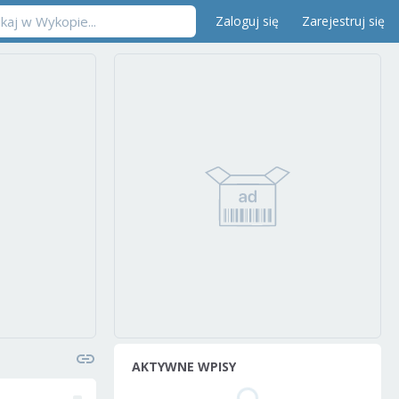
Zaloguj się
Zarejestruj się
AKTYWNE WPISY