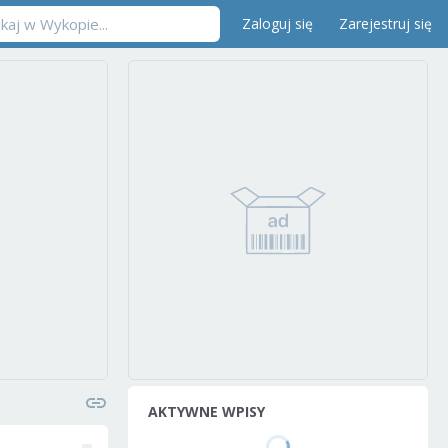
Zaloguj się
Zarejestruj się
AKTYWNE WPISY