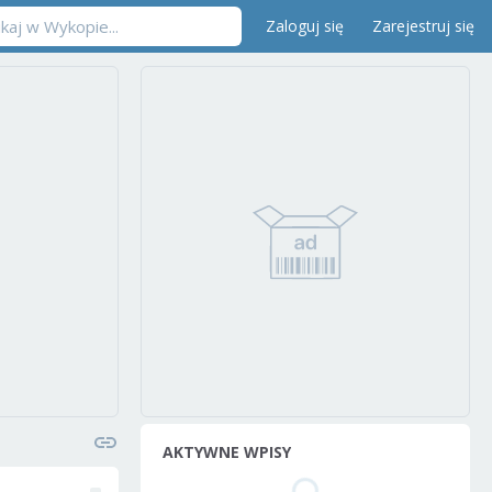
Zaloguj się
Zarejestruj się
AKTYWNE WPISY