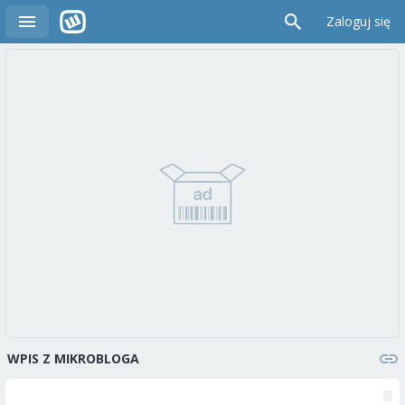
Zaloguj się
WPIS Z MIKROBLOGA