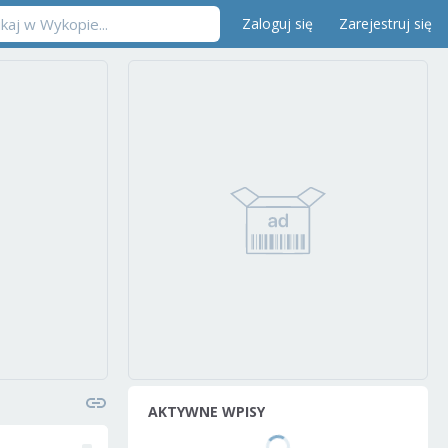
Zaloguj się
Zarejestruj się
AKTYWNE WPISY