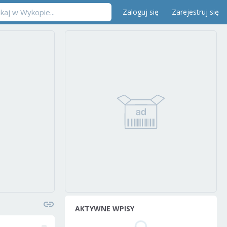
Zaloguj się
Zarejestruj się
AKTYWNE WPISY