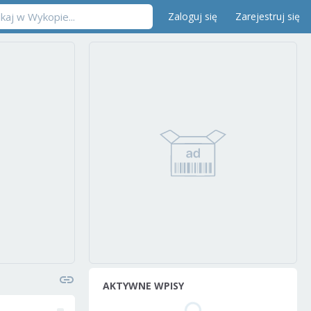
Zaloguj się
Zarejestruj się
AKTYWNE WPISY