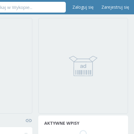
Zaloguj się
Zarejestruj się
AKTYWNE WPISY