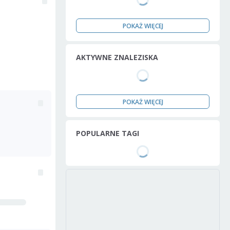
POKAŻ WIĘCEJ
AKTYWNE ZNALEZISKA
POKAŻ WIĘCEJ
POPULARNE TAGI