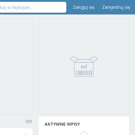
Zaloguj się
Zarejestruj się
AKTYWNE WPISY