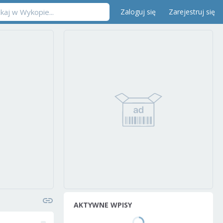
Zaloguj się
Zarejestruj się
AKTYWNE WPISY