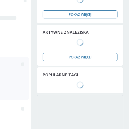
POKAŻ WIĘCEJ
AKTYWNE ZNALEZISKA
POKAŻ WIĘCEJ
POPULARNE TAGI