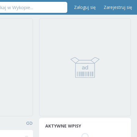
Zaloguj się
Zarejestruj się
AKTYWNE WPISY