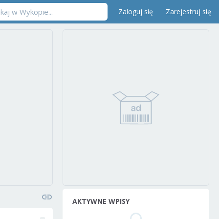
Zaloguj się
Zarejestruj się
AKTYWNE WPISY